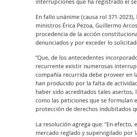
interrupciones que ha registrado el se
En fallo unánime (causa rol 371-2023), 
ministros Érica Pezoa, Guillermo Arcos 
procedencia de la acción constitucional
Navegación
denunciados y por exceder lo solicitad
de
s
“Que, de los antecedentes incorporado
entradas
recurrente existir numerosas interrupc
compañía recurrida debe proveer en la
han producido por la falta de activida
haber sido acreditados tales asertos, 
como las peticiones que se formulan 
protección de derechos indubitados que
La resolución agrega que: “En efecto, e
mercado reglado y supervigilado por l