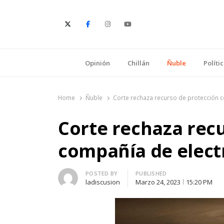
E
Opinión
Chillán
Ñuble
Políti
Home
Ñuble
Corte rechaza recurso de protección c
Corte rechaza rec
compañía de elect
Author
POSTED BY
PUBLISHED
ladiscusion
Marzo 24, 2023
15:20 PM