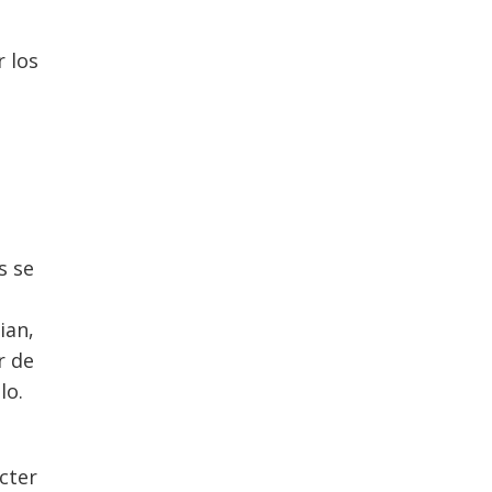
r los
s se
ian,
r de
lo.
cter