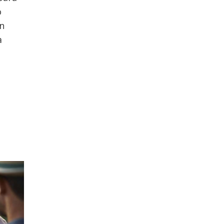
o
ón
a