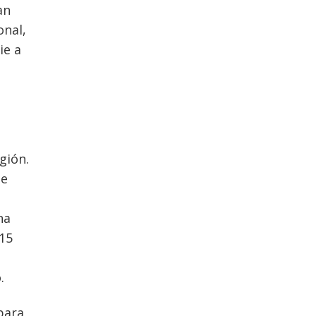
an
onal,
ie a
gión.
le
na
 15
s
.
para