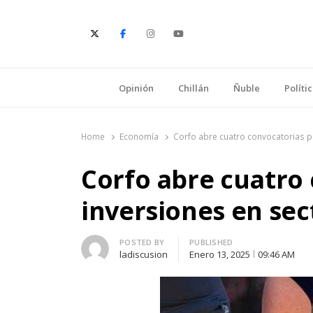
E
Opinión
Chillán
Ñuble
Políti
Home
Economía
Corfo abre cuatro convocatorias p
Corfo abre cuatro
inversiones en sec
Author
POSTED BY
PUBLISHED
ladiscusion
Enero 13, 2025
09:46 AM