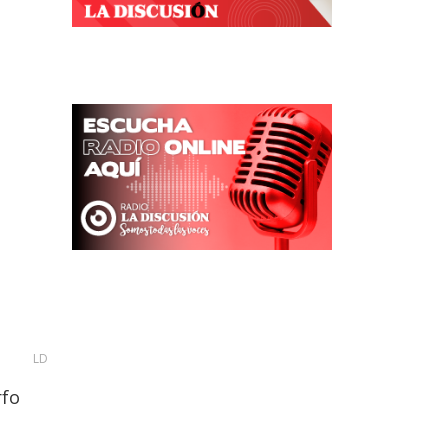
LD
rfo