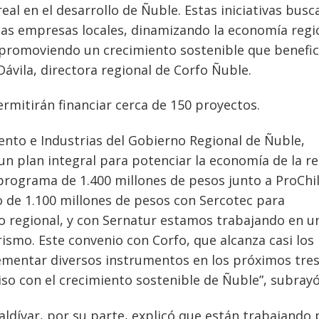
al en el desarrollo de Ñuble. Estas iniciativas busc
 las empresas locales, dinamizando la economía regi
promoviendo un crecimiento sostenible que benefic
ávila, directora regional de Corfo Ñuble.
rmitirán financiar cerca de 150 proyectos.
mento e Industrias del Gobierno Regional de Ñuble,
n plan integral para potenciar la economía de la re
ograma de 1.400 millones de pesos junto a ProChi
 de 1.100 millones de pesos con Sercotec para
 regional, y con Sernatur estamos trabajando en u
rismo. Este convenio con Corfo, que alcanza casi los
lementar diversos instrumentos en los próximos tre
o con el crecimiento sostenible de Ñuble”, subrayó
aldívar, por su parte, explicó que están trabajando 