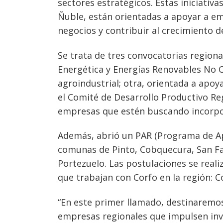
sectores estratégicos. Estas iniciativ
Ñuble, están orientadas a apoyar a 
negocios y contribuir al crecimiento de
Se trata de tres convocatorias regional
Energética y Energías Renovables No C
agroindustrial; otra, orientada a apoy
el Comité de Desarrollo Productivo Reg
empresas que estén buscando incorp
Navegación
Además, abrió un PAR (Programa de Apo
de
comunas de Pinto, Cobquecura, San Fa
s
Portezuelo. Las postulaciones se real
entradas
que trabajan con Corfo en la región: 
“En este primer llamado, destinaremos
empresas regionales que impulsen inve