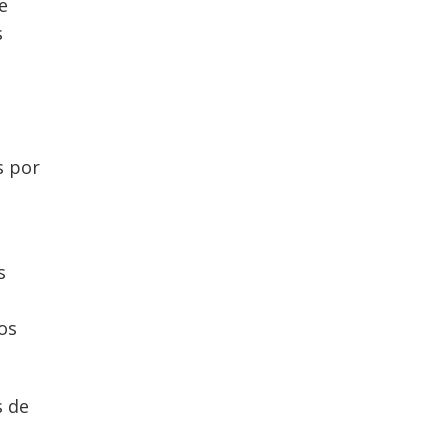
e
s
s por
s
os
s de