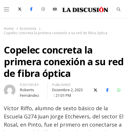
Searc
Menu
La Discusión
El Diario de la Región de Ñuble
Home
Economía
Copelec concreta la primera conexión a su red de fibra óptica
Copelec concreta la
primera conexión a su red
de fibra óptica
Author
POSTED BY
PUBLISHED
Roberto
Diciembre 2, 2023
X (Twitter)
Facebook
Whats
Fernández
21:01 PM
Víctor Riffo, alumno de sexto básico de la
Escuela G274 Juan Jorge Etchevers, del sector El
Rosal, en Pinto, fue el primero en conectarse a