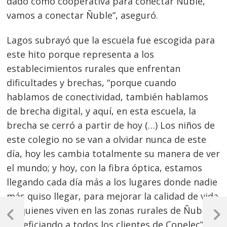
dado como cooperativa para conectar Ñuble,
vamos a conectar Ñuble”, aseguró.
Lagos subrayó que la escuela fue escogida para
este hito porque representa a los
establecimientos rurales que enfrentan
dificultades y brechas, “porque cuando
hablamos de conectividad, también hablamos
de brecha digital, y aquí, en esta escuela, la
brecha se cerró a partir de hoy (…) Los niños de
este colegio no se van a olvidar nunca de este
día, hoy les cambia totalmente su manera de ver
el mundo; y hoy, con la fibra óptica, estamos
llegando cada día más a los lugares donde nadie
más quiso llegar, para mejorar la calidad de vida
Navegación
de quienes viven en las zonas rurales de Ñuble,
de
Previous
Next
beneficiando a todos los clientes de Copelec”.