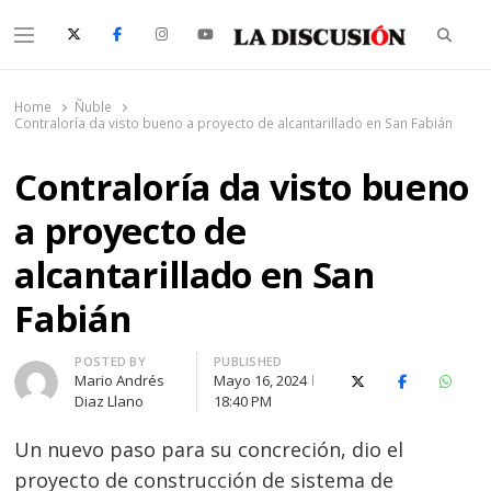
Searc
Menu
La Discusión
El Diario de la Región de Ñuble
Home
Ñuble
Contraloría da visto bueno a proyecto de alcantarillado en San Fabián
Contraloría da visto bueno
a proyecto de
alcantarillado en San
Fabián
Author
POSTED BY
PUBLISHED
Mario Andrés
Mayo 16, 2024
X (Twitter)
Facebook
Whats
Diaz Llano
18:40 PM
Un nuevo paso para su concreción, dio el
proyecto de construcción de sistema de