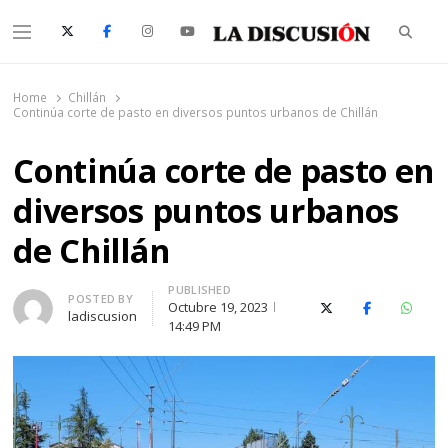
Searc
Menu
La Discusión
El Diario de la Región de Ñuble
Home
Chillán
Continúa corte de pasto en diversos puntos urbanos de Chillán
Continúa corte de pasto en
diversos puntos urbanos
de Chillán
PUBLISHED
Author
POSTED BY
Octubre 19, 2023
X (Twitter)
Facebook
Whats
ladiscusion
14:49 PM