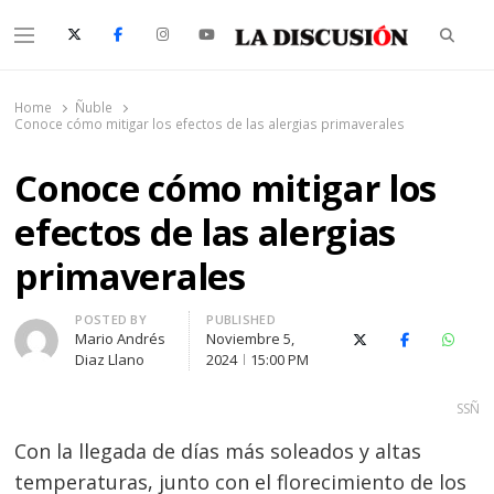
Searc
Menu
La Discusión
El Diario de la Región de Ñuble
Home
Ñuble
Conoce cómo mitigar los efectos de las alergias primaverales
Conoce cómo mitigar los
efectos de las alergias
primaverales
Author
POSTED BY
PUBLISHED
Mario Andrés
Noviembre 5,
X (Twitter)
Facebook
Whats
Diaz Llano
2024
15:00 PM
SSÑ
Con la llegada de días más soleados y altas
temperaturas, junto con el florecimiento de los