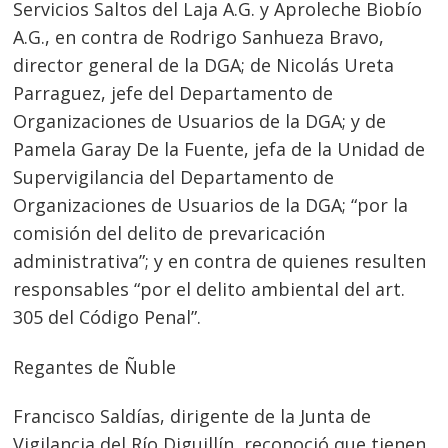
Servicios Saltos del Laja A.G. y Aproleche Biobío
A.G., en contra de Rodrigo Sanhueza Bravo,
director general de la DGA; de Nicolás Ureta
Parraguez, jefe del Departamento de
Organizaciones de Usuarios de la DGA; y de
Pamela Garay De la Fuente, jefa de la Unidad de
Supervigilancia del Departamento de
Organizaciones de Usuarios de la DGA; “por la
comisión del delito de prevaricación
Navegación
administrativa”; y en contra de quienes resulten
responsables “por el delito ambiental del art.
de
s
305 del Código Penal”.
entradas
Regantes de Ñuble
Francisco Saldías, dirigente de la Junta de
Vigilancia del Río Diguillín, reconoció que tienen