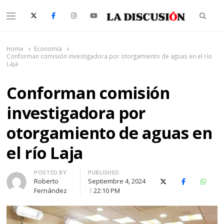
Searc
Menu
La Discusión
El Diario de la Región de Ñuble
Home
Economía
Conforman comisión investigadora por otorgamiento de aguas en el río
Laja
Conforman comisión
investigadora por
otorgamiento de aguas en
el río Laja
Author
POSTED BY
PUBLISHED
Roberto
Septiembre 4, 2024
X (Twitter)
Facebook
Whats
Fernández
22:10 PM