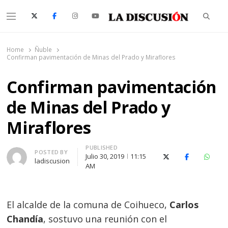
Searc
Menu
La Discusión
El Diario de la Región de Ñuble
Home
Ñuble
Confirman pavimentación de Minas del Prado y Miraflores
Confirman pavimentación
de Minas del Prado y
Miraflores
PUBLISHED
Author
POSTED BY
Julio 30, 2019
11:15
X (Twitter)
Facebook
Whats
ladiscusion
AM
El alcalde de la comuna de Coihueco,
Carlos
Chandía
, sostuvo una reunión con el