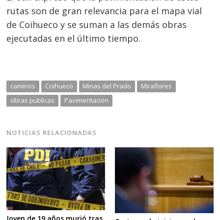
de
s
rutas son de gran relevancia para el mapa vial
entradas
de Coihueco y se suman a las demás obras
ejecutadas en el último tiempo.
caminos
Coihueco
Minas del Prado
Miraflores
obras publicas
Pavimentación
NOTICIAS RELACIONADAS
Joven de 19 años murió tras