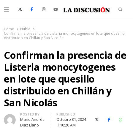
Searc
Menu
La Discusión
El Diario de la Región de Ñuble
Home
Ñuble
Confirman la presencia de Listeria monocytogenes en lote que quesillo
distribuido en Chillán y San Nicolás
Confirman la presencia de
Listeria monocytogenes
en lote que quesillo
distribuido en Chillán y
San Nicolás
Author
POSTED BY
PUBLISHED
Mario Andrés
Octubre 31, 2024
X (Twitter)
Facebook
Whats
Diaz Llano
10:20 AM