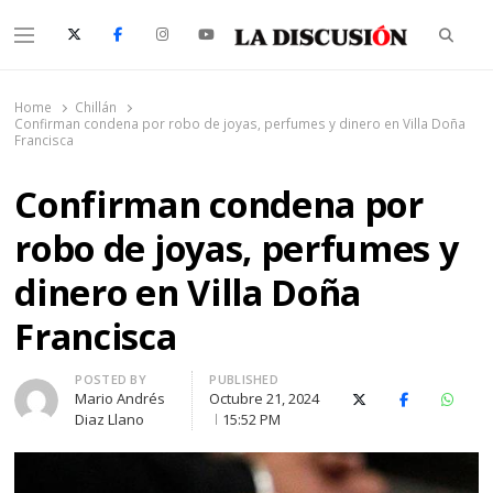
Searc
Menu
La Discusión
El Diario de la Región de Ñuble
Home
Chillán
Confirman condena por robo de joyas, perfumes y dinero en Villa Doña
Francisca
Confirman condena por
robo de joyas, perfumes y
dinero en Villa Doña
Francisca
Author
POSTED BY
PUBLISHED
Mario Andrés
Octubre 21, 2024
X (Twitter)
Facebook
Whats
Diaz Llano
15:52 PM