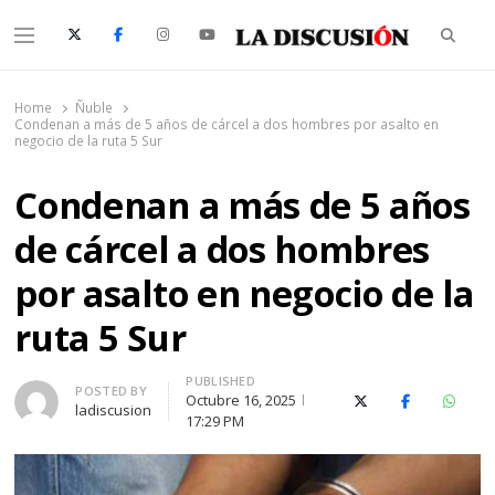
Searc
Menu
La Discusión
El Diario de la Región de Ñuble
Home
Ñuble
Condenan a más de 5 años de cárcel a dos hombres por asalto en
negocio de la ruta 5 Sur
Condenan a más de 5 años
de cárcel a dos hombres
por asalto en negocio de la
ruta 5 Sur
PUBLISHED
Author
POSTED BY
Octubre 16, 2025
X (Twitter)
Facebook
Whats
ladiscusion
17:29 PM