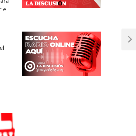
para
 el
Next
el
Post