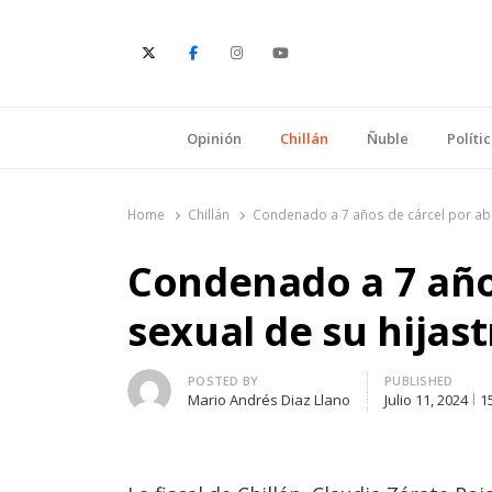
E
Opinión
Chillán
Ñuble
Políti
Home
Chillán
Condenado a 7 años de cárcel por abus
Condenado a 7 año
sexual de su hijast
Author
POSTED BY
PUBLISHED
Mario Andrés Diaz Llano
Julio 11, 2024
1