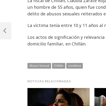
La fiscal de Chillán, Claudia Zárate R
un hombre de 55 años, quien fue conde
delito de abusos sexuales reiterados en
Navegación
La víctima tenía entre 10 y 11 años a
de
Previous
Los actos de significación y relevanci
Post
entradas
domicilio familiar, en Chillán.
Abuso Sexual
Chillán
condena
NOTICIAS RELACIONADAS