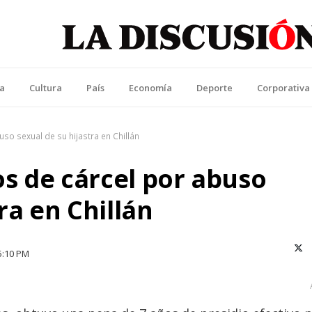
La Discusión
l Diario de la Región de Ñuble
ca
Cultura
País
Economía
Deporte
Corporativa
o sexual de su hijastra en Chillán
s de cárcel por abuso
ra en Chillán
X (T
5:10 PM