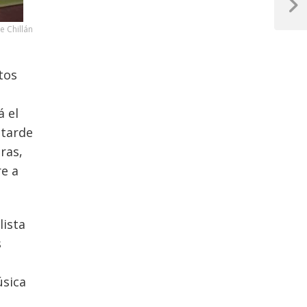
Next
Post
e Chillán
tos
á el
 tarde
ras,
re a
lista
s
úsica