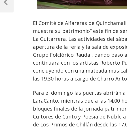
de
Previous
Post
entradas
El Comité de Alfareras de Quinchamalí 
muestra su patrimonio” este fin de se
La Guitarrera. Las actividades del sá
apertura de la feria y la sala de expos
Grupo Folclórico Raudal, dando paso a l
continuará con los artistas Roberto Pu
concluyendo con una mateada musicaliz
las 19.30 horas a cargo de Charro Anto
Para el domingo las puertas abrirán a l
LaraCanto, mientras que a las 14.00 hor
bloques finales de la jornada patrimon
Cultores de Canto y Poesía de Ñuble a 
de Los Primos de Chillán desde las 17.