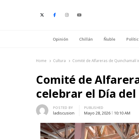
E
Opinión
Chillán
Ñuble
Políti
Home
Cultura
Comité de Alfareras de Quinchamalí in
Comité de Alfarera
celebrar el Día de
Author
POSTED BY
PUBLISHED
ladiscusion
Mayo 28, 2026
10:10 AM