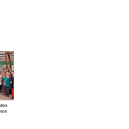
 dos
esco