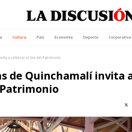
La Discusión
l Diario de la Región de Ñuble
ca
Cultura
País
Economía
Deporte
Corporativa
vita a celebrar el Día del Patrimonio
s de Quinchamalí invita 
l Patrimonio
X (T