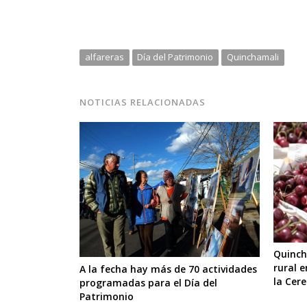
alfareras
Día del Patrimonio
Quinchamali
NOTICIAS RELACIONADAS
Quinch
rural e
A la fecha hay más de 70 actividades
la Cer
programadas para el Día del
Patrimonio