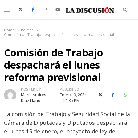
Searc
Menu
La Discusión
El Diario de la Región de Ñuble
Home
Política
Comisión de Trabajo despachará el lunes reforma previsional
Comisión de Trabajo
despachará el lunes
reforma previsional
Author
POSTED BY
PUBLISHED
Mario Andrés
Enero 13, 2024
X (Twitter)
Facebook
Whats
Diaz Llano
21:35 PM
La comisión de Trabajo y Seguridad Social de la
Cámara de Diputadas y Diputados despachará,
el lunes 15 de enero, el proyecto de ley de