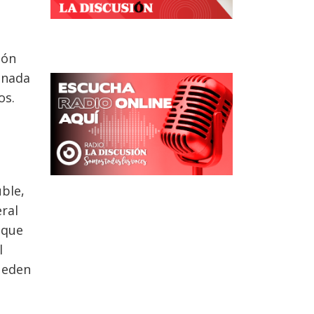
ión
onada
os.
ble,
ral
 que
l
pueden