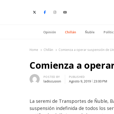
E
Opinión
Chillán
Ñuble
Políti
Home
Chillán
Comienza a operar suspensión de Lín
Comienza a operar
Author
POSTED BY
PUBLISHED
ladiscusion
Agosto 9, 2019
23:00 PM
La seremi de Transportes de Ñuble, Bá
suspensión indefinida de todos los ser