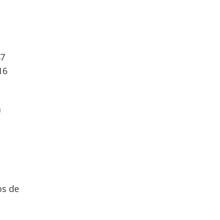
47
16
á
os de