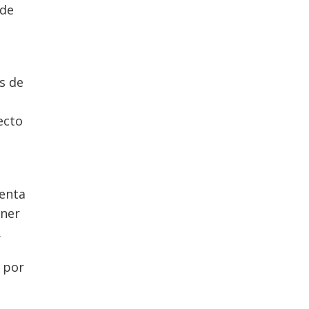
 de
.
s de
ecto
venta
oner
.
 por