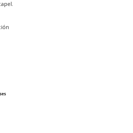
apel.
ción
ses