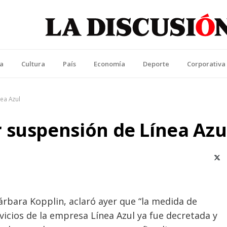
La Discusión
l Diario de la Región de Ñuble
ca
Cultura
País
Economía
Deporte
Corporativa
ea Azul
 suspensión de Línea Azu
X (T
rbara Kopplin, aclaró ayer que “la medida de
vicios de la empresa Línea Azul ya fue decretada y