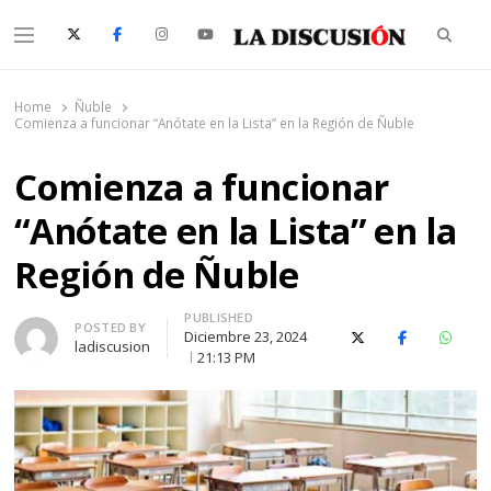
Searc
Menu
La Discusión
El Diario de la Región de Ñuble
Home
Ñuble
Comienza a funcionar “Anótate en la Lista” en la Región de Ñuble
Comienza a funcionar
“Anótate en la Lista” en la
Región de Ñuble
PUBLISHED
Author
POSTED BY
Diciembre 23, 2024
X (Twitter)
Facebook
Whats
ladiscusion
21:13 PM