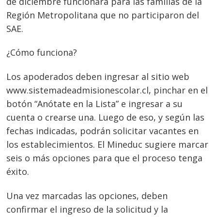
de diciembre funcionará para las familias de la
Región Metropolitana que no participaron del
SAE.
¿Cómo funciona?
Navegación
de
s
Los apoderados deben ingresar al sitio web
entradas
www.sistemadeadmisionescolar.cl, pinchar en el
botón “Anótate en la Lista” e ingresar a su
cuenta o crearse una. Luego de eso, y según las
fechas indicadas, podrán solicitar vacantes en
los establecimientos. El Mineduc sugiere marcar
seis o más opciones para que el proceso tenga
éxito.
Una vez marcadas las opciones, deben
confirmar el ingreso de la solicitud y la