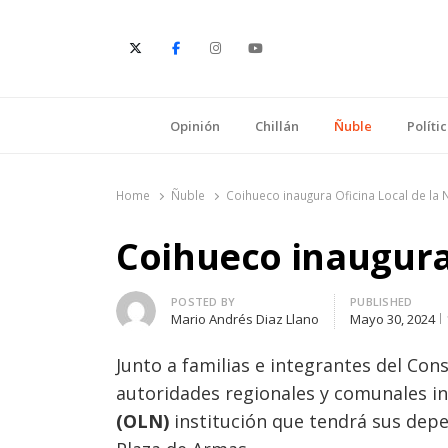
E
Opinión
Chillán
Ñuble
Políti
Home
Ñuble
Coihueco inaugura Oficina Local de la 
Coihueco inaugura 
Author
POSTED BY
PUBLISHED
Mario Andrés Diaz Llano
Mayo 30, 2024
Junto a familias e integrantes del Co
autoridades regionales y comunales i
(OLN)
institución que tendrá sus depen