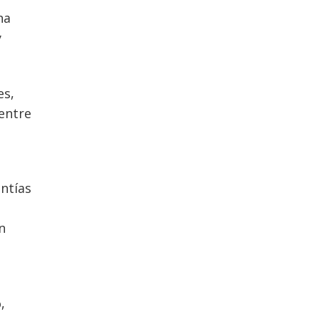
na
y
es,
entre
s
antías
n
,