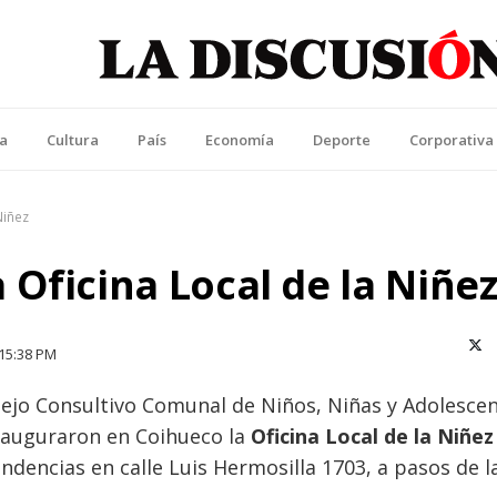
La Discusión
l Diario de la Región de Ñuble
ca
Cultura
País
Economía
Deporte
Corporativa
Niñez
Oficina Local de la Niñe
X (T
15:38 PM
nsejo Consultivo Comunal de Niños, Niñas y Adolescen
nauguraron en Coihueco la
Oficina Local de la Niñez
dencias en calle Luis Hermosilla 1703, a pasos de l