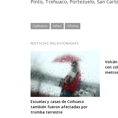
Pinto, Trehuaco, Portezuelo, San Carl
Coihueco
niñez
Oficina
NOTICIAS RELACIONADAS
Volcán
con co
metro
Escuelas y casas de Coihueco
también fueron afectadas por
tromba terrestre