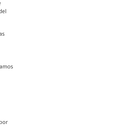
e
del
as
Vamos
por