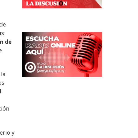
 de
as
ón de
e
 la
os
l
ción
.
erio y