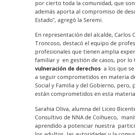
por cierto toda la comunidad, que so
además aporta al compromiso de descen
Estado”, agregó la Seremi.
En representación del alcalde, Carlos 
Troncoso, destacó el equipo de profesi
profesionales que tienen amplia exp
familiar y en gestión de casos, por lo
Navegación
vulneración de derechos
a los que se
de
s
a seguir comprometidos en materia de 
entradas
Social y Familia y del Gobierno, pero,
están comprometidos en esta materia
Sarahia Oliva, alumna del Liceo Bicen
Consultivo de NNA de Coihueco, manif
aprendido a potenciar nuestra partic
los adultos, las autoridades y la com