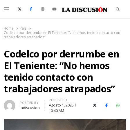
Searc
Menu
La Discusión
El Diario de la Región de Ñuble
Home
País
Codelco por derrumbe en El Teniente: “No hemos tenido contacto con
trabajadores atrapados”
Codelco por derrumbe en
El Teniente: “No hemos
tenido contacto con
trabajadores atrapados”
PUBLISHED
Author
POSTED BY
Agosto 1, 2025
X (Twitter)
Facebook
Whats
ladiscusion
10:40 AM