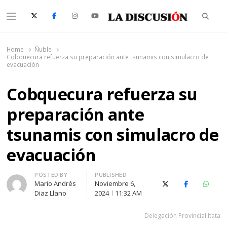
Searc
Menu
La Discusión
El Diario de la Región de Ñuble
Home
Ñuble
Cobquecura refuerza su preparación ante tsunamis con simulacro de
evacuación
Cobquecura refuerza su
preparación ante
tsunamis con simulacro de
evacuación
Author
POSTED BY
PUBLISHED
Mario Andrés
Noviembre 6,
X (Twitter)
Facebook
Whats
Diaz Llano
2024
11:32 AM
Delegación Provincial Itata