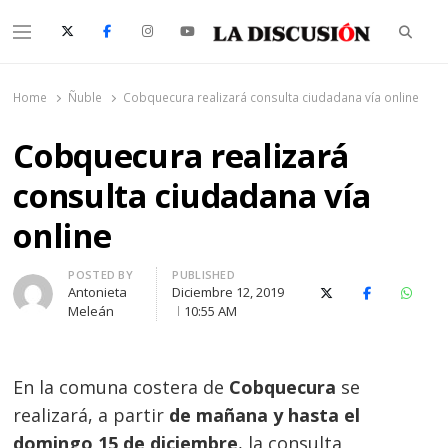
Searc
Menu
La Discusión
El Diario de la Región de Ñuble
Home
Ñuble
Cobquecura realizará consulta ciudadana vía online
Cobquecura realizará
consulta ciudadana vía
online
Author
POSTED BY
PUBLISHED
Antonieta
Diciembre 12, 2019
X (Twitter)
Facebook
Whats
Meleán
10:55 AM
En la comuna costera de
Cobquecura
se
realizará, a partir
de mañana y hasta el
domingo 15 de diciembre
, la consulta