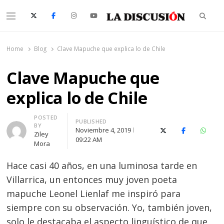
Searc
Menu
La Discusión
El Diario de la Región de Ñuble
Home
Blog
Clave Mapuche que explica lo de Chile
Clave Mapuche que
explica lo de Chile
Author
POSTED
PUBLISHED
BY
Noviembre 4, 2019
X (Twitter)
Facebook
Whats
Ziley
09:22 AM
Mora
Hace casi 40 años, en una luminosa tarde en
Villarrica, un entonces muy joven poeta
mapuche Leonel Lienlaf me inspiró para
siempre con su observación. Yo, también joven,
solo le destacaba el aspecto linguístico de que