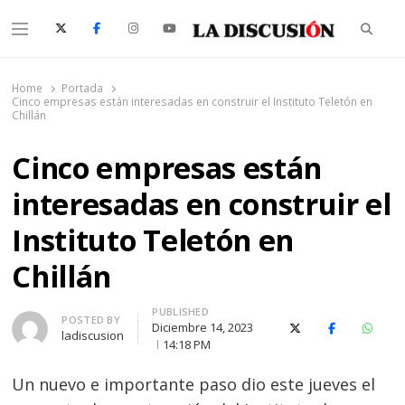
Searc
Menu
La Discusión
El Diario de la Región de Ñuble
Home
Portada
Cinco empresas están interesadas en construir el Instituto Teletón en
Chillán
Cinco empresas están
interesadas en construir el
Instituto Teletón en
Chillán
PUBLISHED
Author
POSTED BY
Diciembre 14, 2023
X (Twitter)
Facebook
Whats
ladiscusion
14:18 PM
Un nuevo e importante paso dio este jueves el