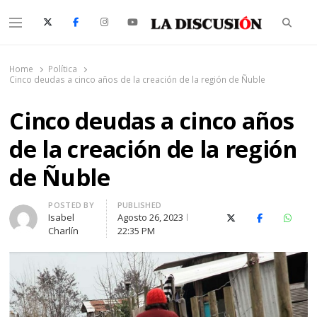
Searc
Menu
La Discusión
El Diario de la Región de Ñuble
Home
Política
Cinco deudas a cinco años de la creación de la región de Ñuble
Cinco deudas a cinco años
de la creación de la región
de Ñuble
Author
POSTED BY
PUBLISHED
Isabel
Agosto 26, 2023
X (Twitter)
Facebook
Whats
Charlín
22:35 PM