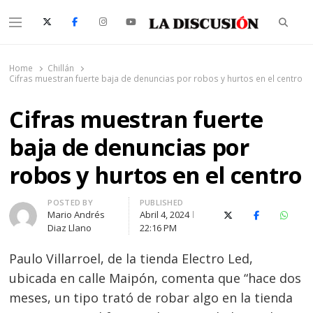
Searc
Menu
La Discusión
El Diario de la Región de Ñuble
Home
Chillán
Cifras muestran fuerte baja de denuncias por robos y hurtos en el centro
Cifras muestran fuerte
baja de denuncias por
robos y hurtos en el centro
Author
POSTED BY
PUBLISHED
Mario Andrés
Abril 4, 2024
X (Twitter)
Facebook
Whats
Diaz Llano
22:16 PM
Paulo Villarroel, de la tienda Electro Led,
ubicada en calle Maipón, comenta que “hace dos
meses, un tipo trató de robar algo en la tienda