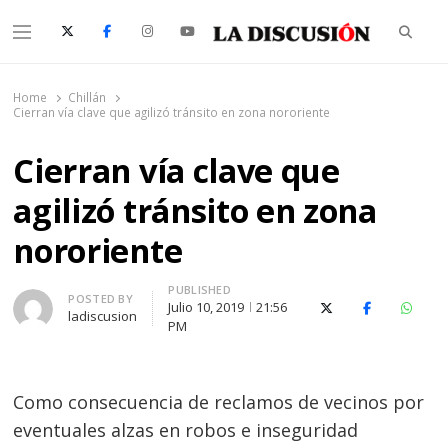
Searc
Menu
La Discusión
El Diario de la Región de Ñuble
Home
Chillán
Cierran vía clave que agilizó tránsito en zona nororiente
Cierran vía clave que
agilizó tránsito en zona
nororiente
PUBLISHED
Author
POSTED BY
Julio 10, 2019
21:56
X (Twitter)
Facebook
Whats
ladiscusion
PM
Como consecuencia de reclamos de vecinos por
eventuales alzas en robos e inseguridad