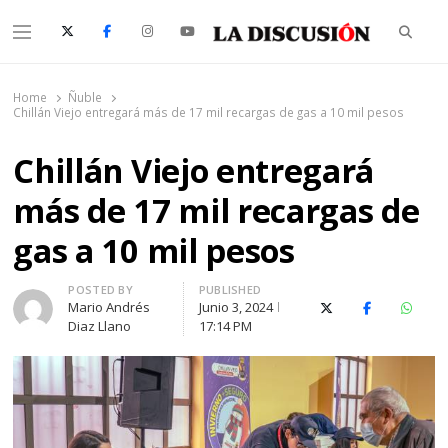
Searc
Menu
La Discusión
El Diario de la Región de Ñuble
Home
Ñuble
Chillán Viejo entregará más de 17 mil recargas de gas a 10 mil pesos
Chillán Viejo entregará
más de 17 mil recargas de
gas a 10 mil pesos
Author
POSTED BY
PUBLISHED
Mario Andrés
Junio 3, 2024
X (Twitter)
Facebook
Whats
Diaz Llano
17:14 PM