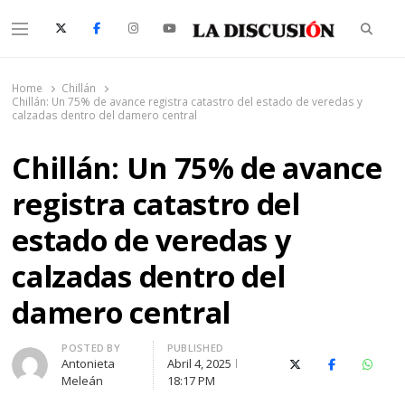
Searc
Menu
La Discusión
El Diario de la Región de Ñuble
Home
Chillán
Chillán: Un 75% de avance registra catastro del estado de veredas y
calzadas dentro del damero central
Chillán: Un 75% de avance
registra catastro del
estado de veredas y
calzadas dentro del
damero central
Author
POSTED BY
PUBLISHED
Antonieta
Abril 4, 2025
X (Twitter)
Facebook
Whats
Meleán
18:17 PM