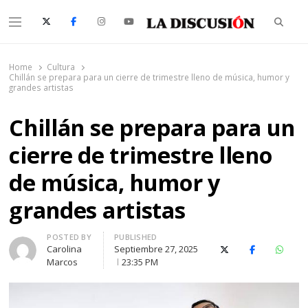
Searc
Menu
La Discusión
El Diario de la Región de Ñuble
Home
Cultura
Chillán se prepara para un cierre de trimestre lleno de música, humor y
grandes artistas
Chillán se prepara para un
cierre de trimestre lleno
de música, humor y
grandes artistas
Author
POSTED BY
PUBLISHED
Carolina
Septiembre 27, 2025
X (Twitter)
Facebook
Whats
Marcos
23:35 PM