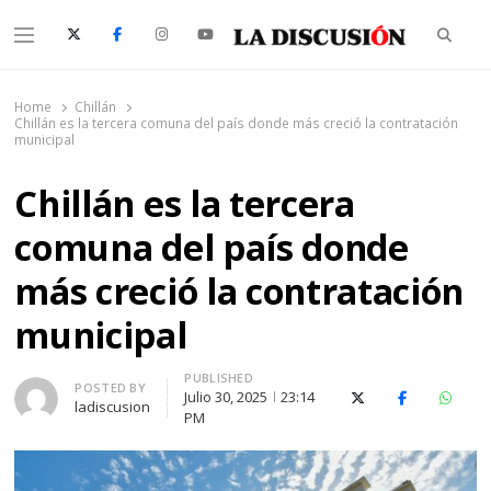
Searc
Menu
La Discusión
El Diario de la Región de Ñuble
Home
Chillán
Chillán es la tercera comuna del país donde más creció la contratación
municipal
Chillán es la tercera
comuna del país donde
más creció la contratación
municipal
PUBLISHED
Author
POSTED BY
Julio 30, 2025
23:14
X (Twitter)
Facebook
Whats
ladiscusion
PM