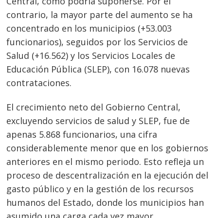
Central, como podría suponerse. Por el
contrario, la mayor parte del aumento se ha
concentrado en los municipios (+53.003
funcionarios), seguidos por los Servicios de
Salud (+16.562) y los Servicios Locales de
Educación Pública (SLEP), con 16.078 nuevas
contrataciones.
Navegación
El crecimiento neto del Gobierno Central,
de
s
excluyendo servicios de salud y SLEP, fue de
entradas
apenas 5.868 funcionarios, una cifra
considerablemente menor que en los gobiernos
anteriores en el mismo periodo. Esto refleja un
proceso de descentralización en la ejecución del
gasto público y en la gestión de los recursos
humanos del Estado, donde los municipios han
asumido una carga cada vez mayor.