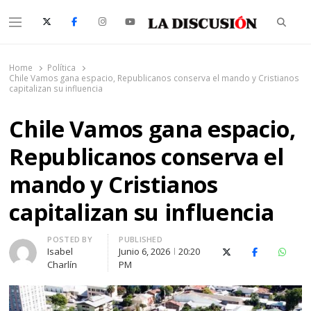
Searc
Menu
La Discusión
El Diario de la Región de Ñuble
Home
Política
Chile Vamos gana espacio, Republicanos conserva el mando y Cristianos
capitalizan su influencia
Chile Vamos gana espacio,
Republicanos conserva el
mando y Cristianos
capitalizan su influencia
Author
POSTED BY
PUBLISHED
Isabel
Junio 6, 2026
20:20
X (Twitter)
Facebook
Whats
Charlín
PM