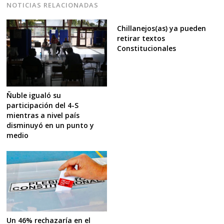
NOTICIAS RELACIONADAS
Chillanejos(as) ya pueden
retirar textos
Navegación
Constitucionales
de
s
entradas
Ñuble igualó su
participación del 4-S
mientras a nivel país
disminuyó en un punto y
medio
Un 46% rechazaría en el