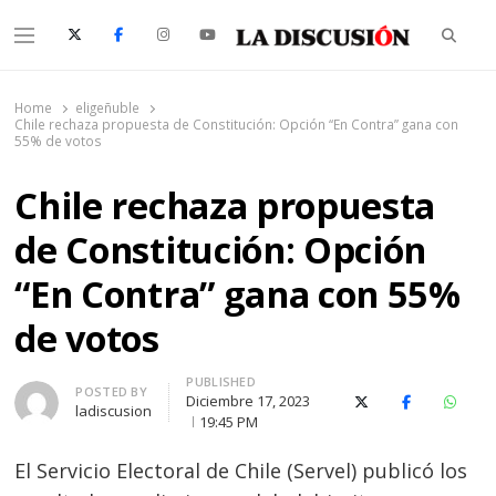
Searc
Menu
La Discusión
El Diario de la Región de Ñuble
Home
eligeñuble
Chile rechaza propuesta de Constitución: Opción “En Contra” gana con
55% de votos
Chile rechaza propuesta
de Constitución: Opción
“En Contra” gana con 55%
de votos
PUBLISHED
Author
POSTED BY
Diciembre 17, 2023
X (Twitter)
Facebook
Whats
ladiscusion
19:45 PM
El Servicio Electoral de Chile (Servel) publicó los