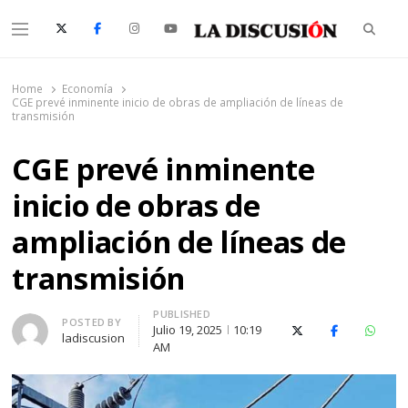
Searc
Menu
La Discusión
El Diario de la Región de Ñuble
Home
Economía
CGE prevé inminente inicio de obras de ampliación de líneas de
transmisión
CGE prevé inminente
inicio de obras de
ampliación de líneas de
transmisión
PUBLISHED
Author
POSTED BY
Julio 19, 2025
10:19
X (Twitter)
Facebook
Whats
ladiscusion
AM