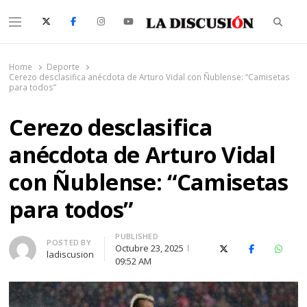
Searc
Menu
La Discusión
El Diario de la Región de Ñuble
Home
Deporte
Cerezo desclasifica anécdota de Arturo Vidal con Ñublense: “Camisetas
para todos”
Cerezo desclasifica
anécdota de Arturo Vidal
con Ñublense: “Camisetas
para todos”
PUBLISHED
Author
POSTED BY
Octubre 23, 2025
X (Twitter)
Facebook
Whats
ladiscusion
09:52 AM