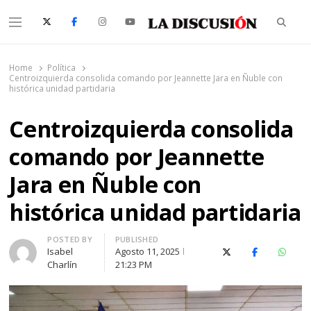
Searc
Menu
La Discusión
El Diario de la Región de Ñuble
Home
Política
Centroizquierda consolida comando por Jeannette Jara en Ñuble con
histórica unidad partidaria
Centroizquierda consolida
comando por Jeannette
Jara en Ñuble con
histórica unidad partidaria
Author
POSTED BY
PUBLISHED
Isabel
Agosto 11, 2025
X (Twitter)
Facebook
Whats
Charlín
21:23 PM