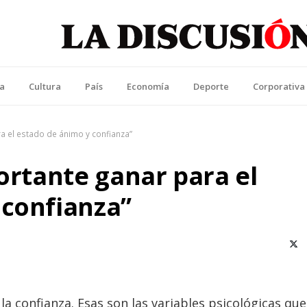
La Discusión
l Diario de la Región de Ñuble
ca
Cultura
País
Economía
Deporte
Corporativa
ra el estado de ánimo y confianza”
portante ganar para el
 confianza”
X (T
a confianza. Esas son las variables psicológicas que