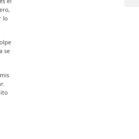
es el
Post
ero,
 lo
golpe
a se
 mis
r.
ito