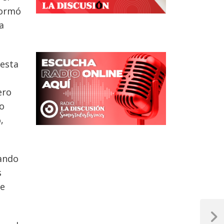
formó
a
uesta
ero
po
,
uando
s
de
Next