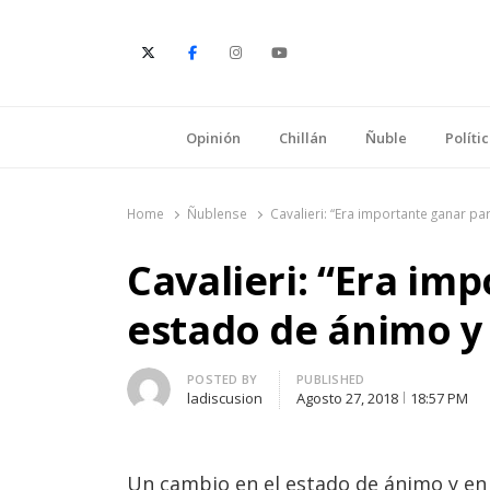
E
Opinión
Chillán
Ñuble
Políti
Home
Ñublense
Cavalieri: “Era importante ganar pa
Cavalieri: “Era im
estado de ánimo y
Author
POSTED BY
PUBLISHED
ladiscusion
Agosto 27, 2018
18:57 PM
Un cambio en el estado de ánimo y en l