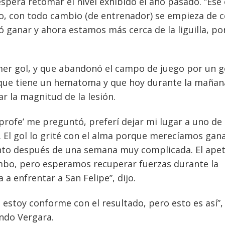
pera retomar el nivel exhibido el año pasado. “Ése 
to, con todo cambio (de entrenador) se empieza de c
 ganar y ahora estamos más cerca de la liguilla, por
imer gol, y que abandonó el campo de juego por un 
ó que tiene un hematoma y que hoy durante la mañan
 la magnitud de la lesión.
profe’ me preguntó, preferí dejar mi lugar a uno de
El gol lo grité con el alma porque merecíamos gana
ento después de una semana muy complicada. El apet
mbo, pero esperamos recuperar fuerzas durante la
a enfrentar a San Felipe”, dijo.
stoy conforme con el resultado, pero esto es así”,
ndo Vergara.