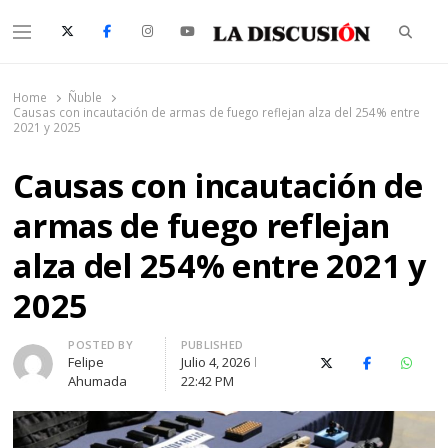
Searc
Menu
La Discusión
El Diario de la Región de Ñuble
Home
Ñuble
Causas con incautación de armas de fuego reflejan alza del 254% entre
2021 y 2025
Causas con incautación de
armas de fuego reflejan
alza del 254% entre 2021 y
2025
Author
POSTED BY
PUBLISHED
Felipe
Julio 4, 2026
X (Twitter)
Facebook
Whats
Ahumada
22:42 PM