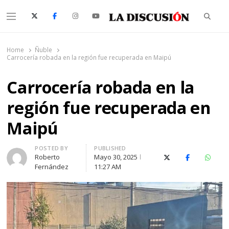
Searc
Menu
La Discusión
El Diario de la Región de Ñuble
Home
Ñuble
Carrocería robada en la región fue recuperada en Maipú
Carrocería robada en la
región fue recuperada en
Maipú
Author
POSTED BY
PUBLISHED
Roberto
Mayo 30, 2025
X (Twitter)
Facebook
Whats
Fernández
11:27 AM