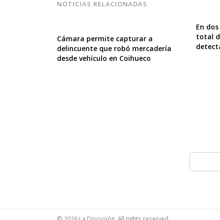
NOTICIAS RELACIONADAS
En dos
total 
Cámara permite capturar a
detect
delincuente que robó mercadería
desde vehículo en Coihueco
© 2026 La Discusión. All rights reserved.