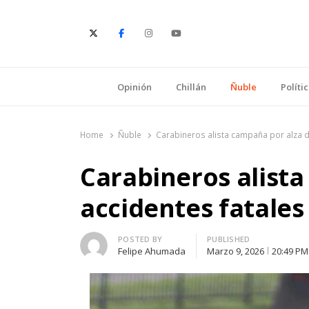
E
Opinión
Chillán
Ñuble
Políti
Home
Ñuble
Carabineros alista campaña por alza d
Carabineros alist
accidentes fatales
Author
POSTED BY
PUBLISHED
Felipe Ahumada
Marzo 9, 2026
20:49 PM