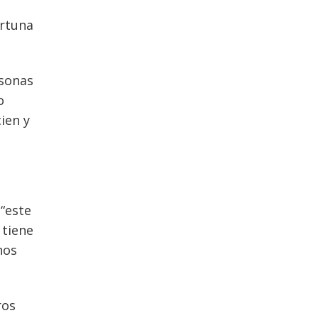
ortuna
rsonas
o
ien y
 “este
 tiene
nos
ros