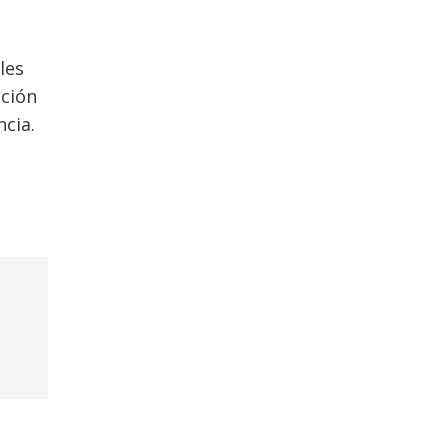
les
cción
cia.