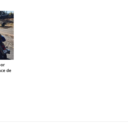
por
nce de