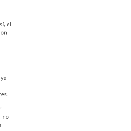
í, el
con
uye
res.
r
, no
o