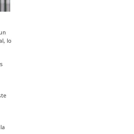
 un
l, lo
os
ste
la