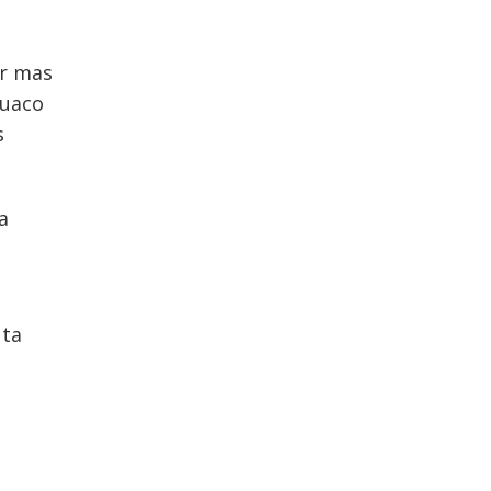
,
ar mas
huaco
s
a
uta