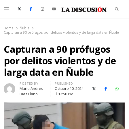
Searc
Menu
La Discusión
El Diario de la Región de Ñuble
Home
Ñuble
Capturan a 90 prófugos por delitos violentos y de larga data en Ñuble
Capturan a 90 prófugos
por delitos violentos y de
larga data en Ñuble
Author
POSTED BY
PUBLISHED
Mario Andrés
Octubre 10, 2024
X (Twitter)
Facebook
Whats
Diaz Llano
12:50 PM