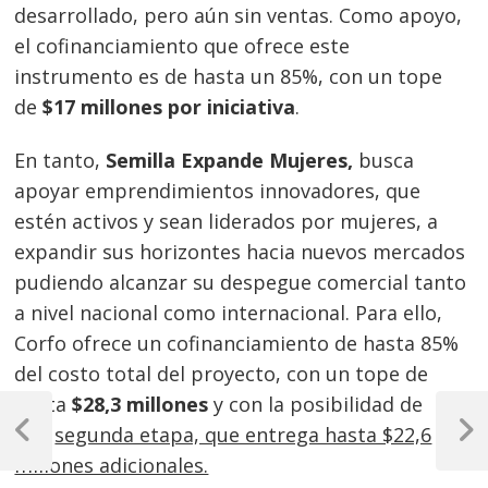
desarrollado, pero aún sin ventas. Como apoyo,
el cofinanciamiento que ofrece este
instrumento es de hasta un 85%, con un tope
de
$17 millones por iniciativa
.
En tanto,
Semilla Expande Mujeres,
busca
apoyar emprendimientos innovadores, que
estén activos y sean liderados por mujeres, a
expandir sus horizontes hacia nuevos mercados
pudiendo alcanzar su despegue comercial tanto
a nivel nacional como internacional. Para ello,
Corfo ofrece un cofinanciamiento de hasta 85%
del costo total del proyecto, con un tope de
Navegación
hasta
$28,3 millones
y con la posibilidad de
una
segunda etapa, que entrega hasta $22,6
de
Previous
Next
Post
Post
millones adicionales.
entradas