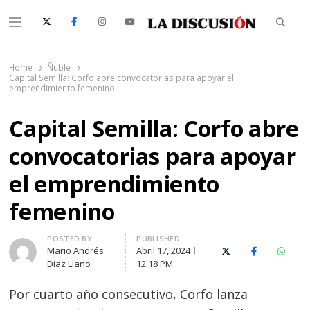
Searc
Menu
La Discusión
El Diario de la Región de Ñuble
Home
Ñuble
Capital Semilla: Corfo abre convocatorias para apoyar el
emprendimiento femenino
Capital Semilla: Corfo abre
convocatorias para apoyar
el emprendimiento
femenino
Author
POSTED BY
PUBLISHED
Mario Andrés
Abril 17, 2024
X (Twitter)
Facebook
Whats
Diaz Llano
12:18 PM
Por cuarto año consecutivo, Corfo lanza