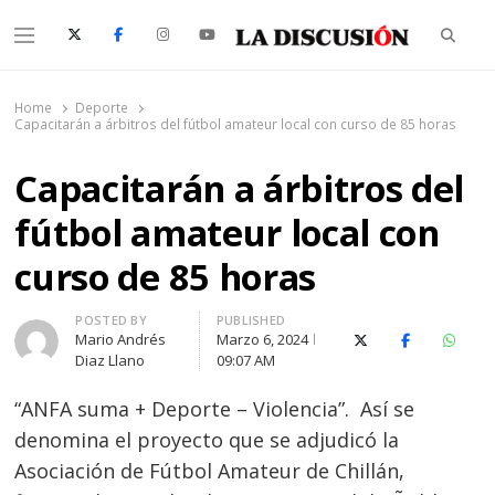
Searc
Menu
La Discusión
El Diario de la Región de Ñuble
Home
Deporte
Capacitarán a árbitros del fútbol amateur local con curso de 85 horas
Capacitarán a árbitros del
fútbol amateur local con
curso de 85 horas
Author
POSTED BY
PUBLISHED
Mario Andrés
Marzo 6, 2024
X (Twitter)
Facebook
Whats
Diaz Llano
09:07 AM
“ANFA suma + Deporte – Violencia”. Así se
denomina el proyecto que se adjudicó la
Asociación de Fútbol Amateur de Chillán,