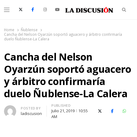
Searc
Menu
La Discusión
El Diario de la Región de Ñuble
Home
Ñublense
Cancha del Nelson Oyarzún soportó aguacero y árbitro confirmaría
duelo Ñublense-La Calera
Cancha del Nelson
Oyarzún soportó aguacero
y árbitro confirmaría
duelo Ñublense-La Calera
PUBLISHED
Author
POSTED BY
Julio 21, 2019
10:55
X (Twitter)
Facebook
Whats
ladiscusion
AM