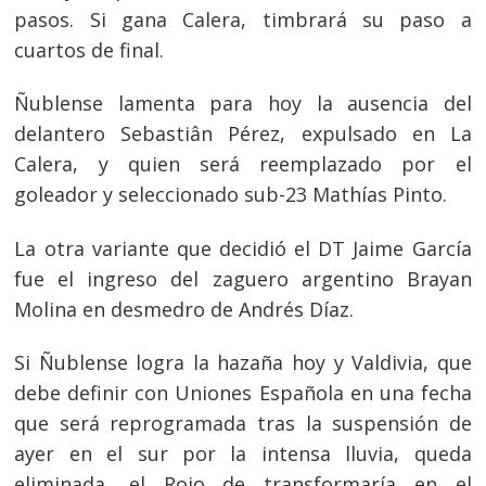
pasos. Si gana Calera, timbrará su paso a
cuartos de final.
Ñublense lamenta para hoy la ausencia del
delantero Sebastiân Pérez, expulsado en La
Calera, y quien será reemplazado por el
Navegación
goleador y seleccionado sub-23 Mathías Pinto.
de
s
La otra variante que decidió el DT Jaime García
entradas
fue el ingreso del zaguero argentino Brayan
Molina en desmedro de Andrés Díaz.
Si Ñublense logra la hazaña hoy y Valdivia, que
debe definir con Uniones Española en una fecha
que será reprogramada tras la suspensión de
ayer en el sur por la intensa lluvia, queda
eliminada, el Rojo de transformaría en el