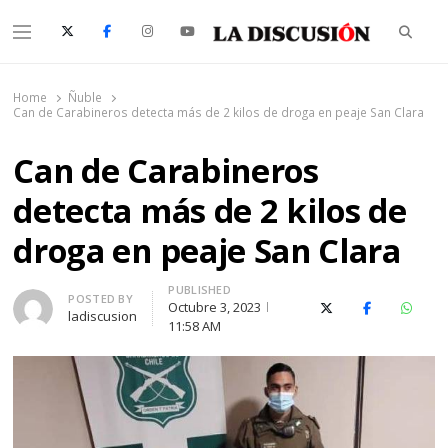
Searc
Menu
La Discusión
El Diario de la Región de Ñuble
Home
Ñuble
Can de Carabineros detecta más de 2 kilos de droga en peaje San Clara
Can de Carabineros
detecta más de 2 kilos de
droga en peaje San Clara
PUBLISHED
Author
POSTED BY
Octubre 3, 2023
X (Twitter)
Facebook
Whats
ladiscusion
11:58 AM