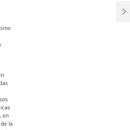
Next
Post
esino
s
un
das
esos
sicas
, en
 de la