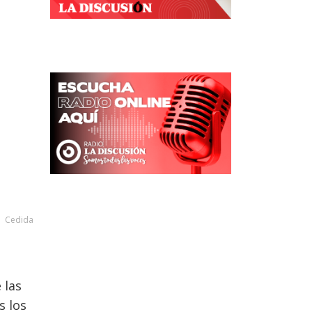
Cedida
 las
s los