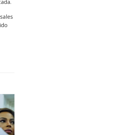
cada.
sales
ido