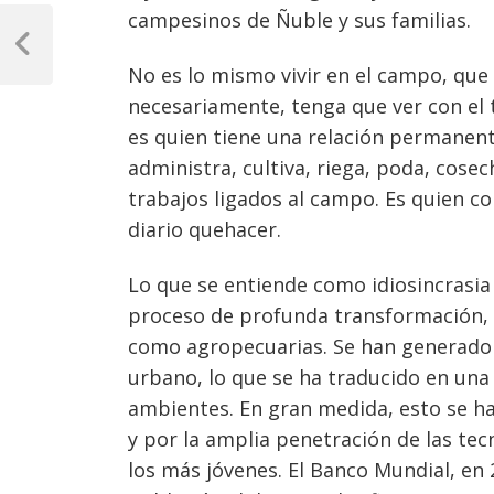
Navegación
campesinos de Ñuble y sus familias.
de
Previous
No es lo mismo vivir en el campo, que
Post
entradas
necesariamente, tenga que ver con el 
es quien tiene una relación permanente 
administra, cultiva, riega, poda, cose
trabajos ligados al campo. Es quien con
diario quehacer.
Lo que se entiende como idiosincrasia 
proceso de profunda transformación, 
como agropecuarias. Se han generado f
urbano, lo que se ha traducido en una
ambientes. En gran medida, esto se ha i
y por la amplia penetración de las te
los más jóvenes. El Banco Mundial, en 