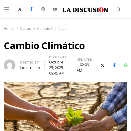
Searc
Menu
La Discusión
El Diario de la Región de Ñuble
Home
Cartas
Cambio Climático
Cambio Climático
PUBLISHED
UPDATED
Octubre
Author
POSTED BY
02:09
X (Twitter)
Faceboo
Wh
ladiscusion
25, 2025
AM
09:45 AM