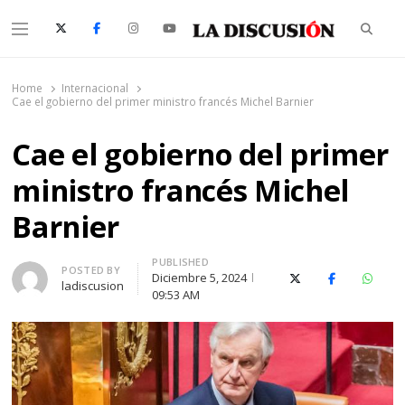
Searc
Menu
La Discusión
El Diario de la Región de Ñuble
Home
Internacional
Cae el gobierno del primer ministro francés Michel Barnier
Cae el gobierno del primer
ministro francés Michel
Barnier
PUBLISHED
Author
POSTED BY
Diciembre 5, 2024
X (Twitter)
Facebook
Whats
ladiscusion
09:53 AM