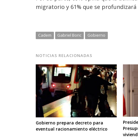
migratorio y 61% que se profundizará l
Cadem
Gabriel Boric
Gobierno
NOTICIAS RELACIONADAS
Presid
Gobierno prepara decreto para
Presup
eventual racionamiento eléctrico
viviend