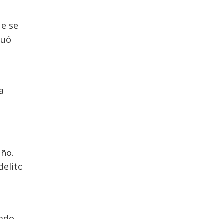
ue se
luó
a
año.
delito
gado