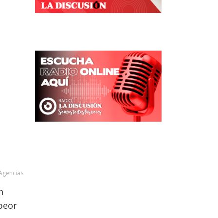
Agencias
n
 peor