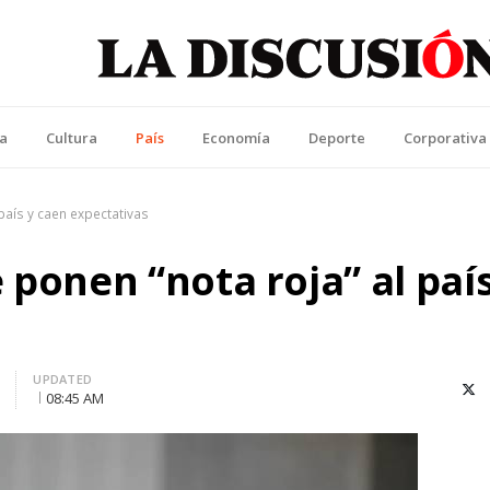
La Discusión
l Diario de la Región de Ñuble
ca
Cultura
País
Economía
Deporte
Corporativa
país y caen expectativas
 ponen “nota roja” al país
UPDATED
X (T
08:45 AM