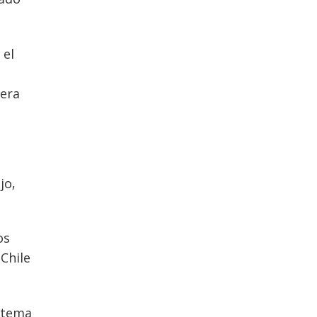
 el
ñera
jo,
os
Chile
l tema