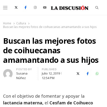
Searc
Menu
La Discusión
El Diario de la Región de Ñuble
Home
Cultura
Buscan las mejores fotos de coihuecanas amamantando a sus hijos
Buscan las mejores fotos
de coihuecanas
amamantando a sus hijos
Author
POSTED BY
PUBLISHED
Susana
Julio 12, 2019
X (Twitter)
Facebook
Whats
Núñez
12:54 PM
Con el objetivo de fomentar y apoyar la
lactancia materna,
el
Cesfam de Coihueco