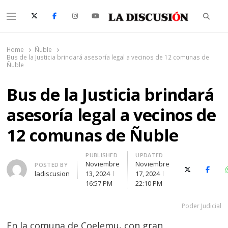
Searc
Menu
La Discusión
El Diario de la Región de Ñuble
Home
Ñuble
Bus de la Justicia brindará asesoría legal a vecinos de 12 comunas de
Ñuble
Bus de la Justicia brindará
asesoría legal a vecinos de
12 comunas de Ñuble
PUBLISHED
UPDATED
Noviembre
Noviembre
Author
POSTED BY
X (Twitter)
Faceb
ladiscusion
13, 2024
17, 2024
16:57 PM
22:10 PM
Poder Judicial
En la comuna de Coelemu, con gran