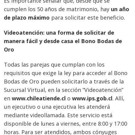
Es importante señalar que, desde que se
cumplen los 50 años de matrimonio, hay
un año
de plazo máximo
para solicitar este beneficio.
Navegación
Videoatención: una forma de solicitar de
manera fácil y desde casa el Bono Bodas de
de
s
Oro
entradas
Todas las parejas que cumplan con los
requisitos que exige la ley para acceder al Bono
Bodas de Oro pueden solicitarlo a través de la
Sucursal Virtual, en la sección “Videoatención”
en
www.chileatiende.cl
o
www.ips.gob.cl
. Allí,
un ejecutivo o una ejecutiva les atenderá
mediante videollamada. Este servicio está
disponible de lunes a viernes, entre 8:00 y 17:00
horas. Para ser atendidos, ambos cónyuges