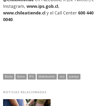
Instagram,
www.ips.gob.cl
,
www.chileatiende.cl
y el Call Center
600 440
0040
.
Boda
Bono
IPS
Matrimonio
oro
pareja
NOTICIAS RELACIONADAS