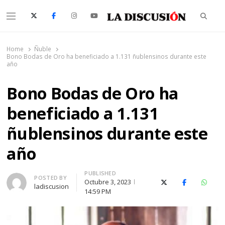
Searc
Menu
La Discusión
El Diario de la Región de Ñuble
Home
Ñuble
Bono Bodas de Oro ha beneficiado a 1.131 ñublensinos durante este
año
Bono Bodas de Oro ha
beneficiado a 1.131
ñublensinos durante este
año
PUBLISHED
Author
POSTED BY
Octubre 3, 2023
X (Twitter)
Facebook
Whats
ladiscusion
14:59 PM